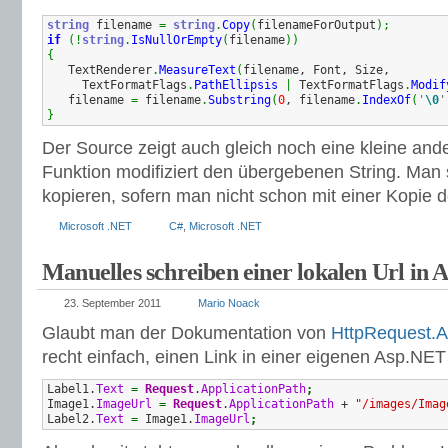
string
 filename 
=
string
.
Copy
(
filenameForOutput
)
;
if
(
!
string
.
IsNullOrEmpty
(
filename
)
)
{
   TextRenderer
.
MeasureText
(
filename, Font, Size,

     TextFormatFlags
.
PathEllipsis
|
 TextFormatFlags
.
Modif
   filename 
=
 filename
.
Substring
(
0
, filename
.
IndexOf
(
'
\0
'
}
Der Source zeigt auch gleich noch eine kleine and
Funktion modifiziert den übergebenen String. Man s
kopieren, sofern man nicht schon mit einer Kopie de
Microsoft .NET
C#
,
Microsoft .NET
Manuelles schreiben einer lokalen Url in
23. September 2011
Mario Noack
Glaubt man der Dokumentation von
HttpRequest.A
recht einfach, einen Link in einer eigenen Asp.NE
Label1.
Text
=
Request
.
ApplicationPath
;
Image1.
ImageUrl
=
Request
.
ApplicationPath
 + 
"/images/Imag
Label2.
Text
=
 Image1.
ImageUrl
;