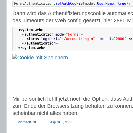
FormsAuthentication
.
SetAuthCookie
(
model
.
UserName
, 
true
)
;
Dann wird das Authentifizierungscookie automatis
des Timeouts der Web.config gesetzt, hier 2880 M
<system.web
>
<authentication
mode
=
"Forms"
>
<forms
loginUrl
=
"~/Account/Login"
timeout
=
"2880"
/>
</authentication
>
</system.web
>
Mir persönlich fehlt jetzt noch die Option, dass Aut
zum Ende der Browsersitzung behalten zu können
scheinbar nicht alles haben.
Microsoft .NET
Asp.NET
,
MVC