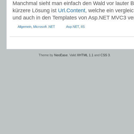
Manchmal sieht man einfach den Wald vor lauter B
kürzere Lösung ist
Url.Content
, welche ein verglei
und auch in den Templates von Asp.NET MVC3 ver
Allgemein
,
Microsoft .NET
Asp.NET
,
IIS
Theme by
NeoEase
. Valid
XHTML 1.1
and
CSS 3
.