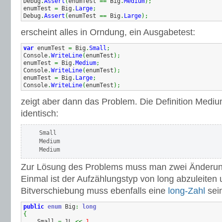
Debug
.
Assert
(
enumTest 
==
 Big
.
Medium
)
;
enumTest 
=
 Big
.
Large
;
Debug
.
Assert
(
enumTest 
==
 Big
.
Large
)
;
erscheint alles in Orndung, ein Ausgabetest:
var
 enumTest 
=
 Big
.
Small
;
Console
.
WriteLine
(
enumTest
)
;
enumTest 
=
 Big
.
Medium
;
Console
.
WriteLine
(
enumTest
)
;
enumTest 
=
 Big
.
Large
;
Console
.
WriteLine
(
enumTest
)
;
zeigt aber dann das Problem. Die Definition Mediu
identisch:
Small

Medium

Medium
Zur Lösung des Problems muss man zwei Änderun
Einmal ist der Aufzählungstyp von long abzuleiten u
Bitverschiebung muss ebenfalls eine
long-Zahl
sei
public
enum
 Big
:
long
{
    Small 
=
 1L 
<<
1
,
