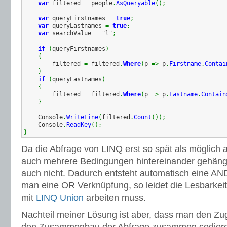
var
 filtered 
=
 people
.
AsQueryable
(
)
;
var
 queryFirstnames 
=
true
;
var
 queryLastnames 
=
true
;
var
 searchValue 
=
"l"
;
if
(
queryFirstnames
)
{
        filtered 
=
 filtered
.
Where
(
p 
=>
 p
.
Firstname
.
Contai
}
if
(
queryLastnames
)
{
        filtered 
=
 filtered
.
Where
(
p 
=>
 p
.
Lastname
.
Contain
}
    Console
.
WriteLine
(
filtered
.
Count
(
)
)
;
    Console
.
ReadKey
(
)
;
}
Da die Abfrage von LINQ erst so spät als möglich 
auch mehrere Bedingungen hintereinander gehäng
auch nicht. Dadurch entsteht automatisch eine A
man eine OR Verknüpfung, so leidet die Lesbarkei
mit
LINQ Union
arbeiten muss.
Nachteil meiner Lösung ist aber, dass man den Zug