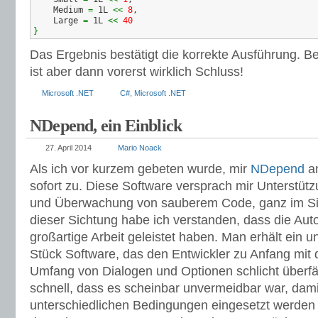
    Medium 
=
 1L 
<<
8
,

    Large 
=
 1L 
<<
40
}
Das Ergebnis bestätigt die korrekte Ausführung. Be
ist aber dann vorerst wirklich Schluss!
Microsoft .NET
C#
,
Microsoft .NET
NDepend, ein Einblick
27. April 2014
Mario Noack
Als ich vor kurzem gebeten wurde, mir
NDepend
an
sofort zu. Diese Software versprach mir Unterstütz
und Überwachung von sauberem Code, ganz im S
dieser Sichtung habe ich verstanden, dass die Aut
großartige Arbeit geleistet haben. Man erhält ein 
Stück Software, das den Entwickler zu Anfang mit 
Umfang von Dialogen und Optionen schlicht überfäh
schnell, dass es scheinbar unvermeidbar war, dami
unterschiedlichen Bedingungen eingesetzt werden 