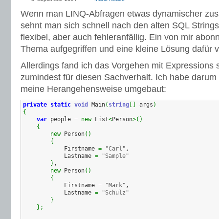
Wenn man LINQ-Abfragen etwas dynamischer zu
sehnt man sich schnell nach den alten SQL Strings
flexibel, aber auch fehleranfällig. Ein von mir abon
Thema aufgegriffen und eine kleine Lösung dafür v
Allerdings fand ich das Vorgehen mit Expressions s
zumindest für diesen Sachverhalt. Ich habe darum 
meine Herangehensweise umgebaut:
private
static
void
 Main
(
string
[
]
 args
)
{
var
 people 
=
new
 List
<
Person
>
(
)
{
new
 Person
(
)
{
            Firstname 
=
"Carl"
,

            Lastname 
=
"Sample"
}
,

new
 Person
(
)
{
            Firstname 
=
"Mark"
,

            Lastname 
=
"Schulz"
}
}
;