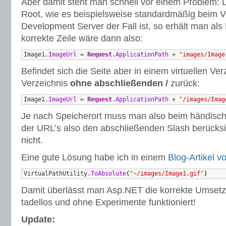
Aber damit steht man schnell vor einem Problem: 
Root, wie es beispielsweise standardmäßig beim V
Development Server der Fall ist, so erhält man als
korrekte Zeile wäre dann also:
Image1.
ImageUrl
=
Request
.
ApplicationPath
 + 
"images/Image
Befindet sich die Seite aber in einem virtuellen Ve
Verzeichnis
ohne abschließenden /
zurück:
Image1.
ImageUrl
=
Request
.
ApplicationPath
 + 
"/images/Imag
Je nach Speicherort muss man also beim händis
der URL’s also den abschließenden Slash berücksi
nicht.
Eine gute Lösung habe ich in einem
Blog-Artikel v
VirtualPathUtility.
ToAbsolute
(
"~/images/Image1.gif"
)
Damit überlässt man Asp.NET die korrekte Umset
tadellos und ohne Experimente funktioniert!
Update: