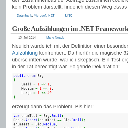
den Zusammenbau der Abfrage zusammen codiere
kein Problem darstellt, finde ich diesen Weg etwas 
Datenbank
,
Microsoft .NET
LINQ
Große Aufzählungen im .NET Framewor
13. Juli 2014
Mario Noack
Neulich wurde ich mit der Definition einer besond
Aufzählung
konfrontiert. Da hierfür die magische 3
überschritten wurde, war ich skeptisch. Ein Test e
in der Tat berechtigt war. Folgende Deklaration:
public
enum
{
    Small 
=
1
<<
1
,

    Medium 
=
1
<<
8
,

    Large 
=
1
<<
40
}
erzeugt dann das Problem. Bis hier:
var
 enumTest 
=
 Big
.
Small
;
Debug
.
Assert
(
enumTest 
==
 Big
.
Small
)
;
enumTest 
=
 Big
.
Medium
;