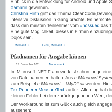
Einblick in die Entwicklung für Android und Apple
Xamarin
gewinnen.
Christina Hirth
griff das Thema CleanCode(Develope
intensive Diskussion in Gang brachte. Es herschte 
dass den meisten Teilnehmer vom
#nossued
das Th
Eine gute Möglichkeit, dieses in Firmen einzubrin
Dojos sein.
Microsoft .NET
Event
,
Microsoft .NET
Pfadnamen für Ausgabe kürzen
15. Dezember 2011
Mario Noack
Im Microsoft .NET Framework ist schon lange ein
von Dateinamen enthalten. Aus
c:\Windows\System
zum Beispiel
c:\Windows\…\MyDll.dll
werden. Hierz
TextRenderer.MeasureText
zurück. Allerding hat d
kleinen Fehler bei dem zurückgegebenen Wert, der 
Der Workaround ist zum Glück auch gleich angeg
aussehen: