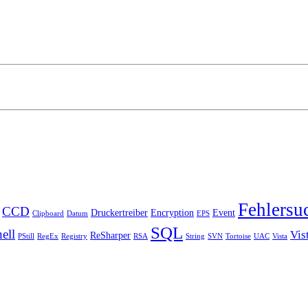
Fehlersu
CCD
Druckertreiber
Encryption
Event
Clipboard
Datum
EPS
SQL
ell
Vis
ReSharper
PStill
RegEx
Registry
RSA
String
SVN
Tortoise
UAC
Vista