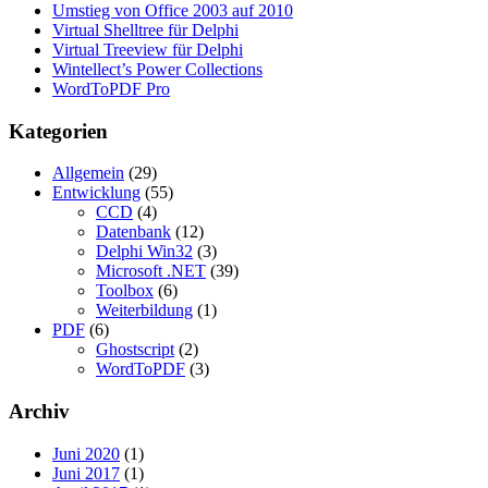
Umstieg von Office 2003 auf 2010
Virtual Shelltree für Delphi
Virtual Treeview für Delphi
Wintellect’s Power Collections
WordToPDF Pro
Kategorien
Allgemein
(29)
Entwicklung
(55)
CCD
(4)
Datenbank
(12)
Delphi Win32
(3)
Microsoft .NET
(39)
Toolbox
(6)
Weiterbildung
(1)
PDF
(6)
Ghostscript
(2)
WordToPDF
(3)
Archiv
Juni 2020
(1)
Juni 2017
(1)