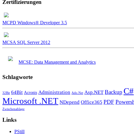
Zertifizierungen
MCPD Windows® Developer 3.5
MCSA SQL Server 2012
MCSE: Data Management and Analytics
Schlagworte
C#
Backup
64Bit
Administration
Asp.NET
Acronis
32Bit
Ado.Net
Microsoft .NET
PDF
Powersh
NDepend
Office365
Zwischenablage
Links
PStill