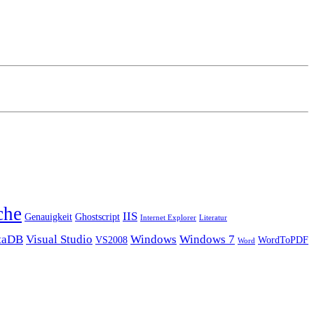
che
IIS
Genauigkeit
Ghostscript
Internet Explorer
Literatur
taDB
Visual Studio
Windows
Windows 7
VS2008
WordToPDF
Word