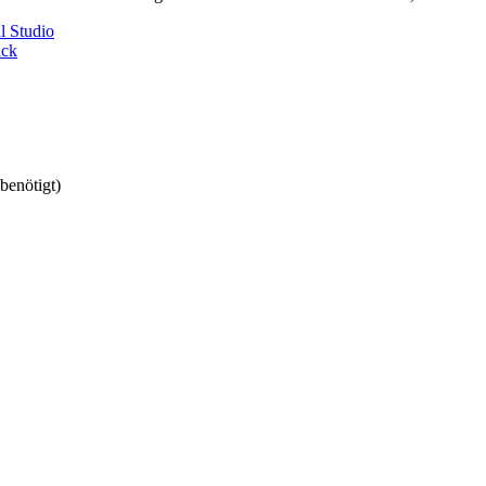
l Studio
ack
(benötigt)