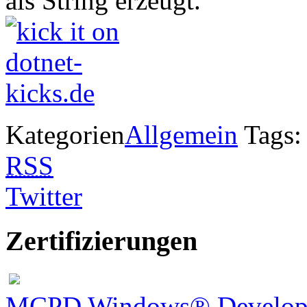
als String erzeugt.
Kategorien
Allgemein
Tags
RSS
Twitter
Zertifizierungen
MCPD Windows® Develope