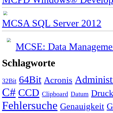
MCSA SQL Server 2012
MCSE: Data Management
Schlagworte
64Bit
Administ
Acronis
32Bit
C#
CCD
Druck
Clipboard
Datum
Fehlersuche
Genauigkeit
G