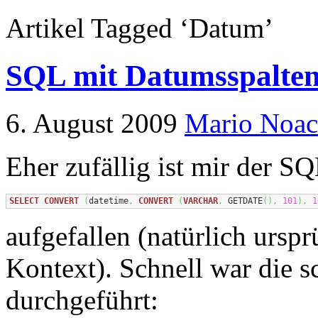
Artikel Tagged ‘Datum’
SQL mit Datumsspalte
6. August 2009
Mario Noa
Eher zufällig ist mir der S
SELECT
CONVERT
(
datetime
,
CONVERT
(
VARCHAR
,
 GETDATE
(
)
,
101
)
,
1
aufgefallen (natürlich ursp
Kontext). Schnell war die 
durchgeführt: