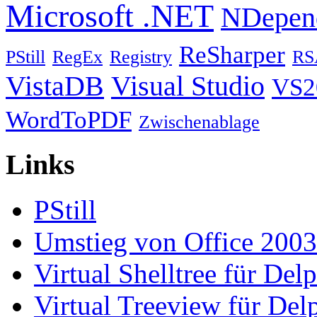
Microsoft .NET
NDepen
ReSharper
PStill
RegEx
Registry
RS
VistaDB
Visual Studio
VS2
WordToPDF
Zwischenablage
Links
PStill
Umstieg von Office 2003
Virtual Shelltree für Del
Virtual Treeview für Del