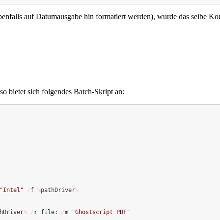
ebenfalls auf Datumausgabe hin formatiert werden), wurde das selbe K
o bietet sich folgendes Batch-Skript an:
"Intel"
/
f 
%
pathDriver
%
hDriver
%
/
r
 file: 
/
m 
"Ghostscript PDF"