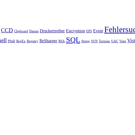
Fehlersu
CCD
Druckertreiber
Encryption
Event
Clipboard
Datum
EPS
SQL
ell
Vis
ReSharper
PStill
RegEx
Registry
RSA
String
SVN
Tortoise
UAC
Vista