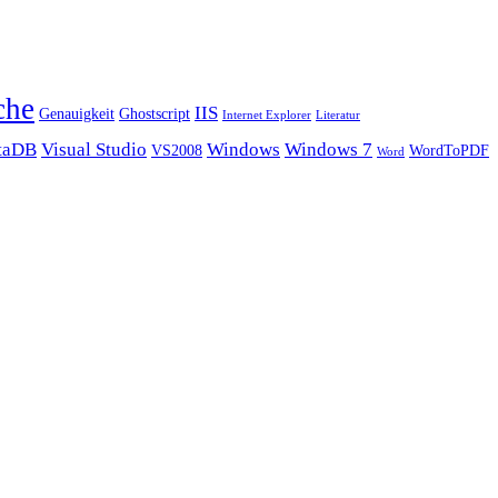
che
IIS
Genauigkeit
Ghostscript
Internet Explorer
Literatur
taDB
Visual Studio
Windows
Windows 7
VS2008
WordToPDF
Word