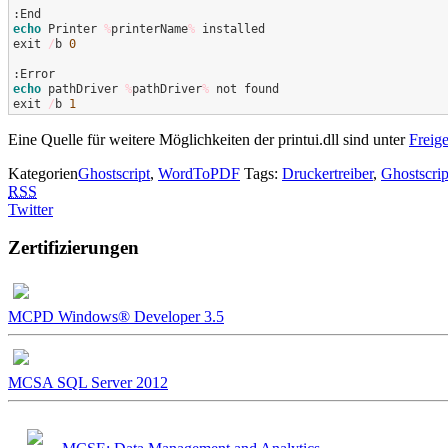
echo
 Printer 
%
printerName
%
 installed

exit 
/
b 
0
echo
 pathDriver 
%
pathDriver
%
 not found

exit 
/
b 
1
Eine Quelle für weitere Möglichkeiten der printui.dll sind unter
Freig
Kategorien
Ghostscript
,
WordToPDF
Tags:
Druckertreiber
,
Ghostscrip
RSS
Twitter
Zertifizierungen
MCPD Windows® Developer 3.5
MCSA SQL Server 2012