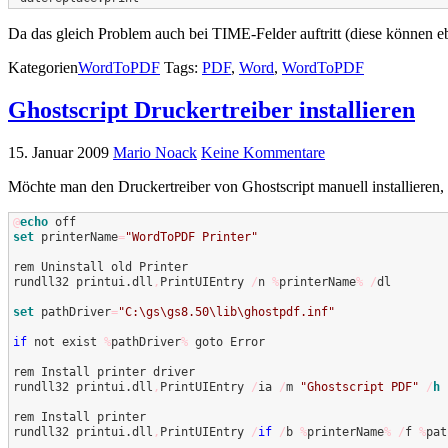
Da das gleich Problem auch bei TIME-Felder auftritt (diese können 
Kategorien
WordToPDF
Tags:
PDF
,
Word
,
WordToPDF
Ghostscript Druckertreiber installieren
15. Januar 2009
Mario Noack
Keine Kommentare
Möchte man den Druckertreiber von Ghostscript manuell installieren, s
@
echo
set
 printerName
=
"WordToPDF Printer"
rem Uninstall old Printer

rundll32 printui.dll
,
PrintUIEntry 
/
n 
%
printerName
%
/
dl

set
 pathDriver
=
"C:\gs\gs8.50\lib\ghostpdf.inf"
if
 not exist 
%
pathDriver
%
 goto Error

rem Install printer driver

rundll32 printui.dll
,
PrintUIEntry 
/
ia 
/
m 
"Ghostscript PDF"
/
h
rem Install printer

rundll32 printui.dll
,
PrintUIEntry 
/
if
/
b 
%
printerName
%
/
f 
%
pat