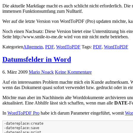
Die aktuelle Marktlage macht es auch schlicht nicht erforderlich. Di
immensen Funktionsumfang zum Nulltarif.
Wer auf die letzte Version von WordToPDF (Pro) updaten möchte, ka
Noch einen Nachsatz: Diese Version bietet eine Unterstützung bis ein
Seite http://www.smile-to-me.de wird von mir nicht mehr betrieben.
Kategorien
Allgemein
,
PDF
,
WordToPDF
Tags:
PDF
,
WordToPDF
Datumsfelder in Word
6. März 2009
Mario Noack
Keine Kommentare
Auf ein interessantes Problem machte mich ein Kunde aufmerksam. 
wenn das Dokument quasi sofort verwendet bzw. gedruckt oder in e
Möchte man aber im Nachhinein alte Worddokumente archivieren un
aktualisiert. Eine Abhilfe lässt sich schaffen, wenn man alle
DATE
-F
In
WordToPDF Pro
habe ich darum Parameter eingeführt, womit
Wor
-datereplace:create

-datereplace:save

-datereplace:print