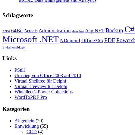
MCSE: Data Management and Analytics
Schlagworte
C#
Backup
64Bit
Administration
Asp.NET
Acronis
32Bit
Ado.Net
Microsoft .NET
PDF
Powersh
NDepend
Office365
Zwischenablage
Links
PStill
Umstieg von Office 2003 auf 2010
Virtual Shelltree für Delphi
Virtual Treeview für Delphi
Wintellect’s Power Collections
WordToPDF Pro
Kategorien
Allgemein
(29)
Entwicklung
(55)
CCD
(4)