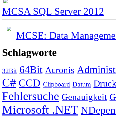
MCSA SQL Server 2012
MCSE: Data Management
Schlagworte
64Bit
Administ
Acronis
32Bit
C#
CCD
Druck
Clipboard
Datum
Fehlersuche
Genauigkeit
G
Microsoft .NET
NDepen