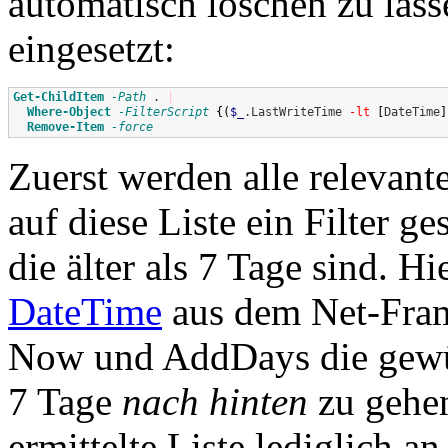
automatisch löschen zu las
eingesetzt:
Get-ChildItem
-Path
 . 
|
Where-Object
-FilterScript
{
(
$_
.LastWriteTime 
-lt
[
DateTime
]
Remove-Item
-force
Zuerst werden alle relevant
auf diese Liste ein Filter ge
die älter als 7 Tage sind. H
DateTime
aus dem Net-Fram
Now und AddDays die gewüns
7 Tage
nach hinten
zu gehen
ermittelte Liste lediglich 