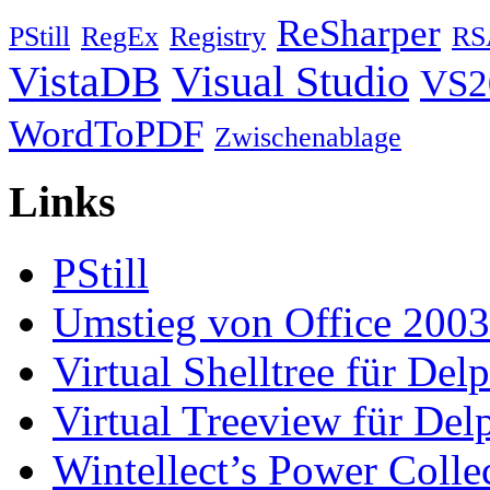
ReSharper
PStill
RegEx
Registry
RS
VistaDB
Visual Studio
VS2
WordToPDF
Zwischenablage
Links
PStill
Umstieg von Office 2003
Virtual Shelltree für Del
Virtual Treeview für Del
Wintellect’s Power Colle