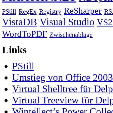
ReSharper
PStill
RegEx
Registry
RS
VistaDB
Visual Studio
VS2
WordToPDF
Zwischenablage
Links
PStill
Umstieg von Office 2003
Virtual Shelltree für Del
Virtual Treeview für Del
Wintellect’s Power Colle