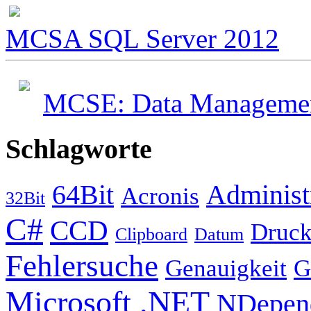
MCSA SQL Server 2012
MCSE: Data Management
Schlagworte
64Bit
Administ
Acronis
32Bit
C#
CCD
Druck
Clipboard
Datum
Fehlersuche
Genauigkeit
G
Microsoft .NET
NDepen