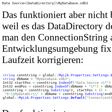
Data Source=|DataDirectory|\MyDatabase.vdb3
Das funktioniert aber nic
weil es das DataDirectory d
man den ConnectionString a
Entwicklungsumgebung fix 
Laufzeit korrigieren:
string
 connString 
=
 global
::
MyLib
.
Properties
.
Settings
.
string
 dbName 
=
"MyDatabase.vdb3"
;
Int32 startPos 
=
 connString
.
IndexOf
(
"Data Source =
\"
"
)
Int32 endPos 
=
 connString
.
IndexOf
(
dbName 
+
"
\"
"
)
+
 dbN
connString 
=
 connString
.
Substring
(
0
, startPos 
+
1
)
+
"D:
\\
MyDataDir
\\
"
+
 dbName 
+
 connString
.
Substring
(
end
global
::
MyLib
.
Properties
.
Settings
.
Default
[
"ConnectionS