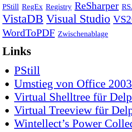
ReSharper
PStill
RegEx
Registry
RS
VistaDB
Visual Studio
VS2
WordToPDF
Zwischenablage
Links
PStill
Umstieg von Office 2003
Virtual Shelltree für Del
Virtual Treeview für Del
Wintellect’s Power Colle