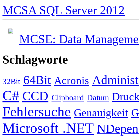
MCSA SQL Server 2012
MCSE: Data Management
Schlagworte
64Bit
Administ
Acronis
32Bit
C#
CCD
Druck
Clipboard
Datum
Fehlersuche
Genauigkeit
G
Microsoft .NET
NDepen