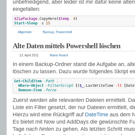
unbefriedigend, aber leider ist mir dafür keine alte
eingefallen:
$ZipPackage
.CopyHere
(
$temp
,
4
)
Start-Sleep
-
s 
15
Allgemein
Backup
,
Powershell
Alte Daten mittels Powershell löschen
13. April 2011
Mario Noack
In einem Backup-Ordner stand die Aufgabe an, alt
löschen zu lassen. Dazu wurde folgendes Skript ei
Get-ChildItem
-Path
 . 
|
Where-Object
-FilterScript
{
(
$_
.LastWriteTime 
-lt
[
Date
Remove-Item
-force
Zuerst werden alle relevanten Dateien ermittelt. D
Liste ein Filter gesetzt, der nur Dateien ermittelt, di
Hierzu wird eine Rückgriff auf
DateTime
aus dem N
Es bietet mit Now und AddDays die gewünschte Funk
Tage
nach hinten
zu gehen. Als letzten Schritt muss