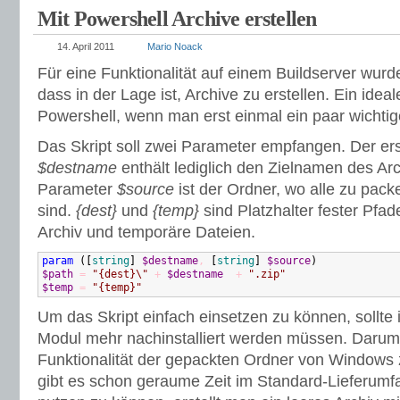
Mit Powershell Archive erstellen
14. April 2011
Mario Noack
Für eine Funktionalität auf einem Buildserver wurde
dass in der Lage ist, Archive zu erstellen. Ein idea
Powershell, wenn man erst einmal ein paar wichtig
Das Skript soll zwei Parameter empfangen. Der er
$destname
enthält lediglich den Zielnamen des Arc
Parameter
$source
ist der Ordner, wo alle zu pac
sind.
{dest}
und
{temp}
sind Platzhalter fester Pfad
Archiv und temporäre Dateien.
param
(
[
string
]
$destname
,
[
string
]
$source
)
$path
=
"{dest}\"
+
$destname
+
".zip"
$temp
=
"{temp}"
Um das Skript einfach einsetzen zu können, sollte 
Modul mehr nachinstalliert werden müssen. Darum
Funktionalität der gepackten Ordner von Windows 
gibt es schon geraume Zeit im Standard-Lieferum