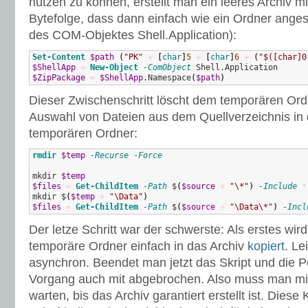
nutzen zu können, erstellt man ein leeres Archiv mit
Bytefolge, dass dann einfach wie ein Ordner anges
des COM-Objektes Shell.Application):
Set-Content
$path
(
"PK"
+
[
char
]
5
+
[
char
]
6
+
(
"$([char]0
$ShellApp
=
New-Object
-ComObject
$ZipPackage
=
$ShellApp
.Namespace
(
$path
)
Dieser Zwischenschritt löscht dem temporären Ord
Auswahl von Dateien aus dem Quellverzeichnis in d
temporären Ordner:
rmdir
$temp
-Recurse
-Force
mkdir 
$temp
$files
=
Get-ChildItem
-Path
 $
(
$source
+
"\*"
)
-Include
*
mkdir $
(
$temp
+
"\Data"
)
$files
=
Get-ChildItem
-Path
 $
(
$source
+
"\Data\*"
)
-Incl
Der letze Schritt war der schwerste: Als erstes wir
temporäre Ordner einfach in das Archiv
kopiert
. Le
asynchron. Beendet man jetzt das Skript und die P
Vorgang auch mit abgebrochen. Also muss man mit
warten, bis das Archiv garantiert erstellt ist. Diese