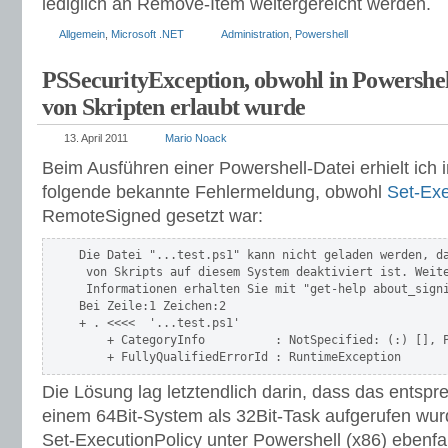
lediglich an Remove-Item weitergereicht werden.
Allgemein
,
Microsoft .NET
Administration
,
Powershell
PSSecurityException, obwohl in Powershel
von Skripten erlaubt wurde
13. April 2011
Mario Noack
Beim Ausführen einer Powershell-Datei erhielt ich i
folgende bekannte Fehlermeldung, obwohl
Set-Exe
RemoteSigned gesetzt war:
Die Datei "...test.ps1" kann nicht geladen werden, da
 von Skripts auf diesem System deaktiviert ist. Weite
 Informationen erhalten Sie mit "get-help about_signi
Bei Zeile:1 Zeichen:2

+ . <<<<  '...test.ps1'

    + CategoryInfo          : NotSpecified: (:) [], P
    + FullyQualifiedErrorId : RuntimeException
Die Lösung lag letztendlich darin, dass das entspr
einem 64Bit-System als 32Bit-Task aufgerufen wur
Set-ExecutionPolicy unter Powershell (x86) ebenfa