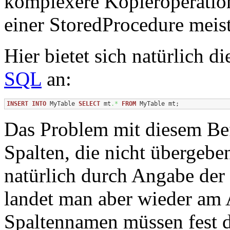
komplexere Kopieroperation
einer StoredProcedure meist
Hier bietet sich natürlich 
SQL
an:
INSERT
INTO
 MyTable 
SELECT
 mt
.*
FROM
 MyTable mt;
Das Problem mit diesem Be
Spalten, die nicht übergeb
natürlich durch Angabe de
landet man aber wieder am 
Spaltennamen müssen fest d