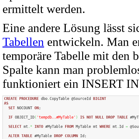
ermittelt werden.
Eine andere Lösung lässt s
Tabellen
entwickeln. Man er
temporäre Tabelle mit den b
Spalte kann man problemlo
funktioniert ein INSERT I
CREATE
PROCEDURE
 dbo
.
CopyTable @SourceId 
BIGINT
AS
SET
 NOCOUNT 
ON
;

IF
 OBJECT_ID
(
'tempdb..#MyTable'
)
IS
NOT
NULL
DROP
TABLE
 #MyT
SELECT
 mt
.*
INTO
 #MyTable 
FROM
 MyTable mt 
WHERE
 mt
.
Id 
=
 @Sou
ALTER
TABLE
 #MyTable 
DROP
COLUMN
 Id;
