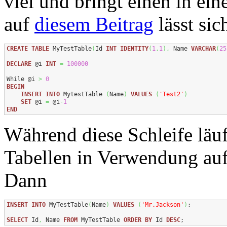
viel und bringt einen in ei
auf
diesem Beitrag
lässt sic
CREATE
TABLE
 MyTestTable
(
Id 
INT
IDENTITY
(
1
,
1
)
,
 Name 
VARCHAR
(
25
DECLARE
 @i 
INT
=
100000
While @i 
>
0
BEGIN
INSERT
INTO
 MytestTable 
(
Name
)
VALUES
(
'Test2'
)
SET
 @i 
=
 @i
-
1
END
Während diese Schleife läuft
Tabellen in Verwendung auf
Dann
INSERT
INTO
 MyTestTable
(
Name
)
VALUES
(
'Mr.Jackson'
)
; 

SELECT
 Id
,
 Name 
FROM
 MyTestTable 
ORDER
BY
 Id 
DESC
;