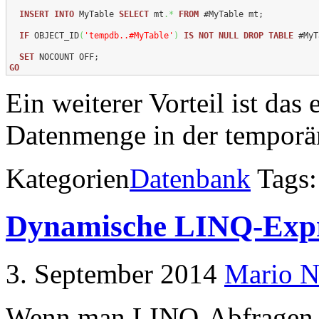
INSERT
INTO
 MyTable 
SELECT
 mt
.*
FROM
 #MyTable mt;

IF
 OBJECT_ID
(
'tempdb..#MyTable'
)
IS
NOT
NULL
DROP
TABLE
 #MyT
SET
GO
Ein weiterer Vorteil ist das
Datenmenge in der temporär
Kategorien
Datenbank
Tags
Dynamische LINQ-Expr
3. September 2014
Mario N
Wenn man LINQ-Abfragen 