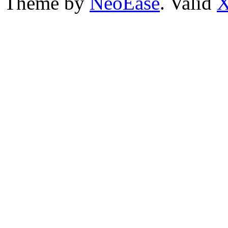
Theme by
NeoEase
. Valid
X