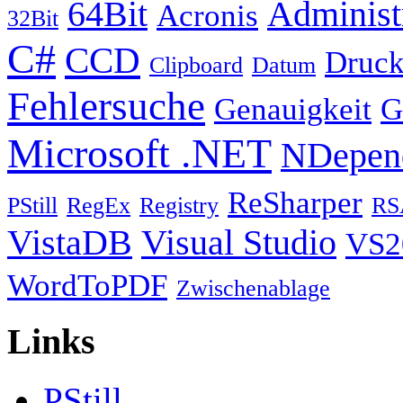
64Bit
Administ
Acronis
32Bit
C#
CCD
Druck
Clipboard
Datum
Fehlersuche
Genauigkeit
G
Microsoft .NET
NDepen
ReSharper
PStill
RegEx
Registry
RS
VistaDB
Visual Studio
VS2
WordToPDF
Zwischenablage
Links
PStill