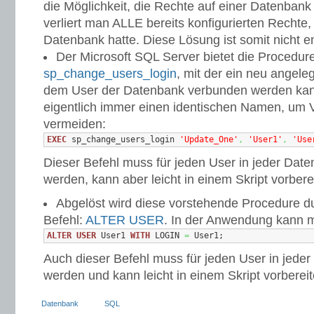
die Möglichkeit, die Rechte auf einer Datenbank 
verliert man ALLE bereits konfigurierten Rechte, 
Datenbank hatte. Diese Lösung ist somit nicht 
Der Microsoft SQL Server bietet die Procedur
sp_change_users_login
, mit der ein neu angele
dem User der Datenbank verbunden werden kan
eigentlich immer einen identischen Namen, um
vermeiden:
EXEC
 sp_change_users_login 
'Update_One'
,
'User1'
,
'Use
Dieser Befehl muss für jeden User in jeder Dat
werden, kann aber leicht in einem Skript vorbere
Abgelöst wird diese vorstehende Procedure d
Befehl:
ALTER USER
. In der Anwendung kann 
ALTER
USER
 User1 
WITH
 LOGIN 
=
 User1;
Auch dieser Befehl muss für jeden User in jede
werden und kann leicht in einem Skript vorberei
Datenbank
SQL