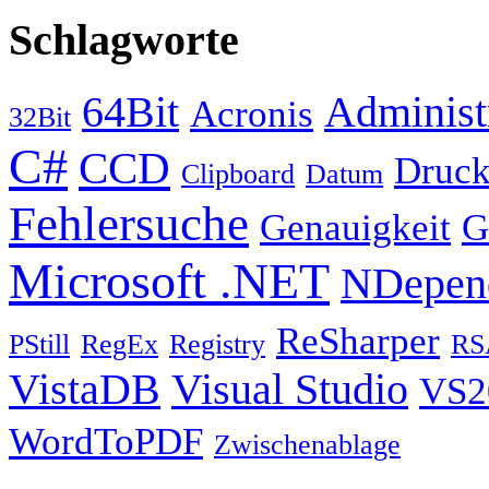
Schlagworte
64Bit
Administ
Acronis
32Bit
C#
CCD
Druck
Clipboard
Datum
Fehlersuche
Genauigkeit
G
Microsoft .NET
NDepen
ReSharper
PStill
RegEx
Registry
RS
VistaDB
Visual Studio
VS2
WordToPDF
Zwischenablage