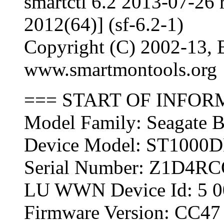
smartctl 6.2 2013-07-26
2012(64)] (sf-6.2-1)
Copyright (C) 2002-13, B
www.smartmontools.org
=== START OF INFOR
Model Family: Seagate B
Device Model: ST1000
Serial Number: Z1D4R
LU WWN Device Id: 5 0
Firmware Version: CC47