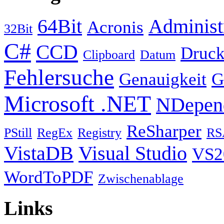
64Bit
Administ
Acronis
32Bit
C#
CCD
Druck
Clipboard
Datum
Fehlersuche
Genauigkeit
G
Microsoft .NET
NDepen
ReSharper
PStill
RegEx
Registry
RS
VistaDB
Visual Studio
VS2
WordToPDF
Zwischenablage
Links