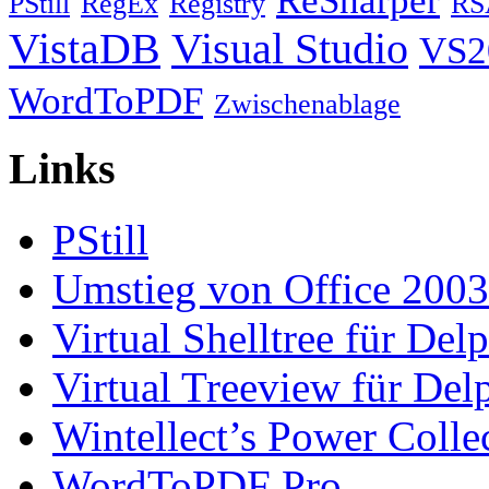
ReSharper
PStill
RegEx
Registry
RS
VistaDB
Visual Studio
VS2
WordToPDF
Zwischenablage
Links
PStill
Umstieg von Office 2003
Virtual Shelltree für Del
Virtual Treeview für Del
Wintellect’s Power Colle
WordToPDF Pro