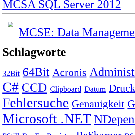
MCSA SQL Server 2012
MCSE: Data Management
Schlagworte
64Bit
Administ
Acronis
32Bit
C#
CCD
Druck
Clipboard
Datum
Fehlersuche
Genauigkeit
G
Microsoft .NET
NDepen