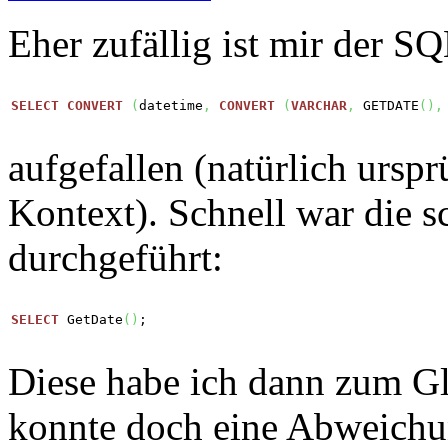
Eher zufällig ist mir der S
SELECT
CONVERT
(
datetime
,
CONVERT
(
VARCHAR
,
 GETDATE
(
)
,
aufgefallen (natürlich ursp
Kontext). Schnell war die 
durchgeführt:
SELECT
 GetDate
(
)
;
Diese habe ich dann zum Gl
konnte doch eine Abweichung