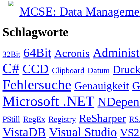
MCSE: Data Management
Schlagworte
64Bit
Administ
Acronis
32Bit
C#
CCD
Druck
Clipboard
Datum
Fehlersuche
Genauigkeit
G
Microsoft .NET
NDepen
ReSharper
PStill
RegEx
Registry
RS
VistaDB
Visual Studio
VS2