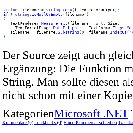
string
 filename 
=
string
.
Copy
(
filenameForOutput
)
;
if
(
!
string
.
IsNullOrEmpty
(
filename
)
)
{
   TextRenderer
.
MeasureText
(
filename, Font, Size,

     TextFormatFlags
.
PathEllipsis
|
 TextFormatFlags
.
Mo
   filename 
=
 filename
.
Substring
(
0
, filename
.
IndexOf
(
'
}
Der Source zeigt auch gleic
Ergänzung: Die Funktion mo
String. Man sollte diesen a
nicht schon mit einer Kopie 
Kategorien
Microsoft .NET
Kommentare (0)
Trackbacks (0)
Einen Kommentar schreiben
Trackb