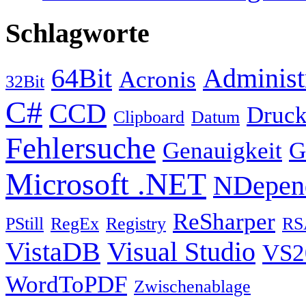
Schlagworte
64Bit
Administ
Acronis
32Bit
C#
CCD
Druck
Clipboard
Datum
Fehlersuche
Genauigkeit
G
Microsoft .NET
NDepen
ReSharper
PStill
RegEx
Registry
RS
VistaDB
Visual Studio
VS2
WordToPDF
Zwischenablage