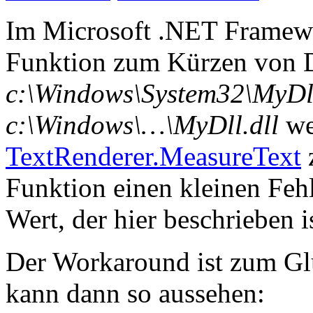
Im Microsoft .NET Framewor
Funktion zum Kürzen von D
c:\Windows\System32\MyDll
c:\Windows\…\MyDll.dll
we
TextRenderer.MeasureText
z
Funktion einen kleinen Feh
Wert, der hier beschrieben i
Der Workaround ist zum Gl
kann dann so aussehen: