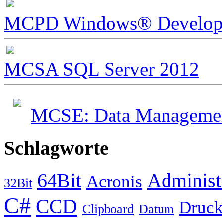
MCPD Windows® Develope
MCSA SQL Server 2012
MCSE: Data Management
Schlagworte
64Bit
Administ
Acronis
32Bit
C#
CCD
Druck
Clipboard
Datum