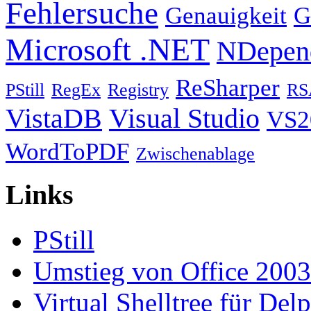
Fehlersuche
Genauigkeit
G
Microsoft .NET
NDepen
ReSharper
PStill
RegEx
Registry
RS
VistaDB
Visual Studio
VS2
WordToPDF
Zwischenablage
Links
PStill
Umstieg von Office 2003
Virtual Shelltree für Del