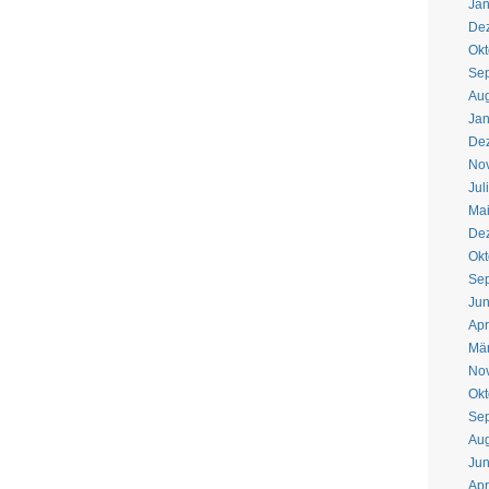
Jan
De
Okt
Se
Aug
Jan
De
No
Jul
Ma
De
Okt
Se
Jun
Apr
Mär
No
Okt
Se
Aug
Jun
Apr