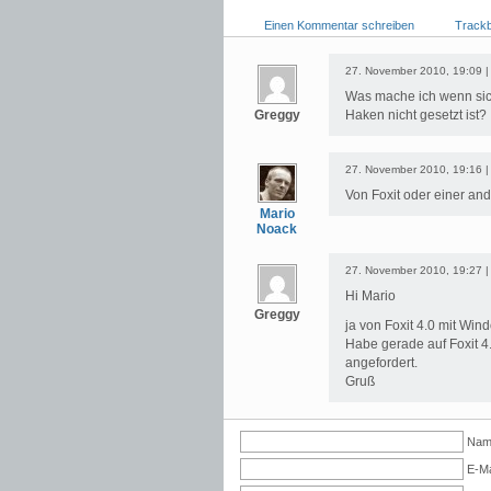
Einen Kommentar schreiben
Track
27. November 2010, 19:09 
Was mache ich wenn sic
Greggy
Haken nicht gesetzt ist?
27. November 2010, 19:16 
Von Foxit oder einer an
Mario
Noack
27. November 2010, 19:27 
Hi Mario
Greggy
ja von Foxit 4.0 mit Win
Habe gerade auf Foxit 4
angefordert.
Gruß
Name
E-Ma