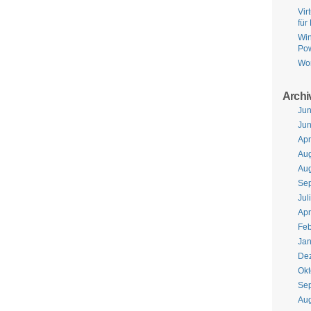
Vir
für
Win
Pow
Wo
Archi
Jun
Jun
Apr
Aug
Aug
Se
Jul
Apr
Feb
Jan
De
Okt
Se
Aug