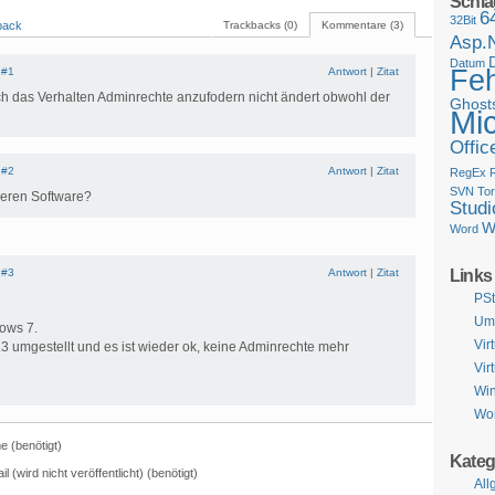
Schla
6
32Bit
back
Trackbacks (0)
Kommentare (3)
Asp.
Datum
Feh
|
#1
Antwort
|
Zitat
h das Verhalten Adminrechte anzufodern nicht ändert obwohl der
Ghosts
Mi
Offic
|
#2
Antwort
|
Zitat
RegEx
SVN
Tor
deren Software?
Studi
W
Word
Links
|
#3
Antwort
|
Zitat
PSti
Ums
dows 7.
Vir
.3 umgestellt und es ist wieder ok, keine Adminrechte mehr
Vir
Win
Wo
 (benötigt)
Kateg
il (wird nicht veröffentlicht) (benötigt)
All