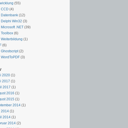
wicklung
(55)
CCD
(4)
Datenbank
(12)
Delphi Win32
(3)
Microsoft .NET
(39)
Toolbox
(6)
Weiterbildung
(1)
F
(6)
Ghostscript
(2)
WordToPDF
(3)
v
i 2020
(1)
i 2017
(1)
il 2017
(1)
ust 2016
(1)
ust 2015
(1)
ptember 2014
(1)
i 2014
(1)
il 2014
(1)
ruar 2014
(2)