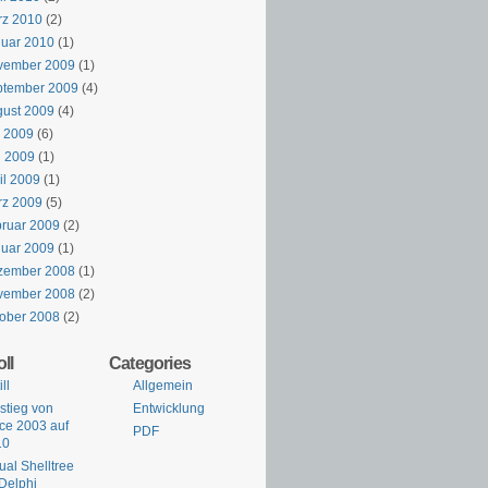
rz 2010
(2)
uar 2010
(1)
vember 2009
(1)
ptember 2009
(4)
ust 2009
(4)
i 2009
(6)
i 2009
(1)
il 2009
(1)
rz 2009
(5)
ruar 2009
(2)
uar 2009
(1)
zember 2008
(1)
vember 2008
(2)
ober 2008
(2)
ll
Categories
ll
Allgemein
tieg von
Entwicklung
ice 2003 auf
PDF
10
tual Shelltree
 Delphi