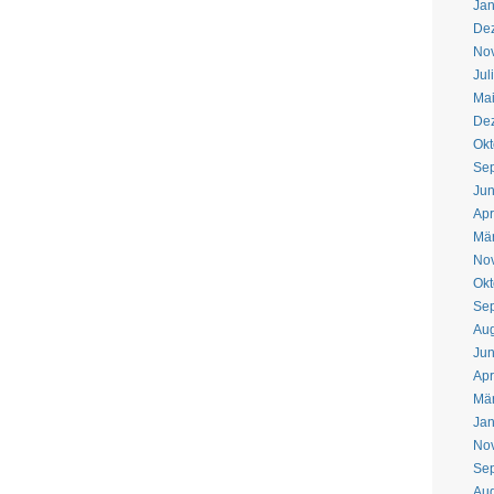
Jan
De
No
Jul
Ma
De
Okt
Se
Jun
Apr
Mär
No
Okt
Se
Aug
Jun
Apr
Mä
Jan
No
Se
Aug