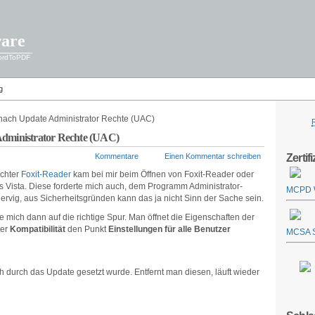
ware
WordToPDF
g
 nach Update Administrator Rechte (UAC)
Administrator Rechte (UAC)
Zertif
Kommentare
Einen Kommentar schreiben
chter
Foxit-Reader
kam bei mir beim Öffnen von Foxit-Reader oder
Vista. Diese forderte mich auch, dem Programm Administrator-
MCPD W
rvig, aus Sicherheitsgründen kann das ja nicht Sinn der Sache sein.
e mich dann auf die richtige Spur. Man öffnet die Eigenschaften der
ter
Kompatibilität
den Punkt
Einstellungen für alle Benutzer
MCSA S
 durch das Update gesetzt wurde. Entfernt man diesen, läuft wieder