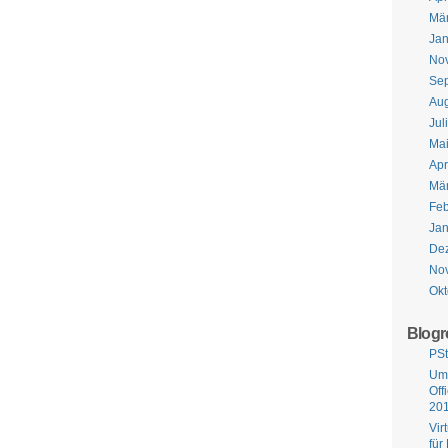
Mä
Jan
No
Se
Aug
Jul
Ma
Apr
Mä
Feb
Jan
De
No
Okt
Blogro
PSti
Ums
Off
20
Vir
für