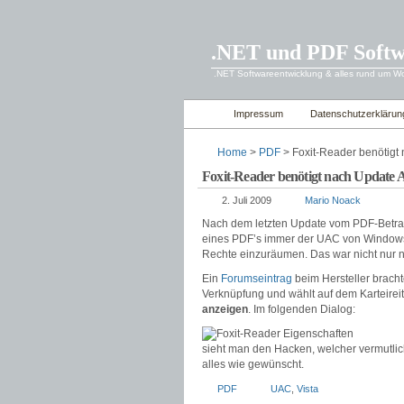
.NET und PDF Soft
.NET Softwareentwicklung & alles rund um 
Impressum
Datenschutzerklärun
Home
>
PDF
> Foxit-Reader benötigt
Foxit-Reader benötigt nach Update 
2. Juli 2009
Mario Noack
Nach dem letzten Update vom PDF-Betra
eines PDF’s immer der UAC von Windows 
Rechte einzuräumen. Das war nicht nur ne
Ein
Forumseintrag
beim Hersteller bracht
Verknüpfung und wählt auf dem Karteirei
anzeigen
. Im folgenden Dialog:
sieht man den Hacken, welcher vermutlich
alles wie gewünscht.
PDF
UAC
,
Vista