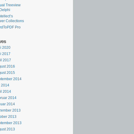
tual Treeview
 Delphi
tellect’s
er Collections
rdToPDF Pro
ves
i 2020
i 2017
il 2017
ust 2016
ust 2015
ptember 2014
i 2014
il 2014
ruar 2014
uar 2014
zember 2013
ober 2013
ptember 2013
ust 2013