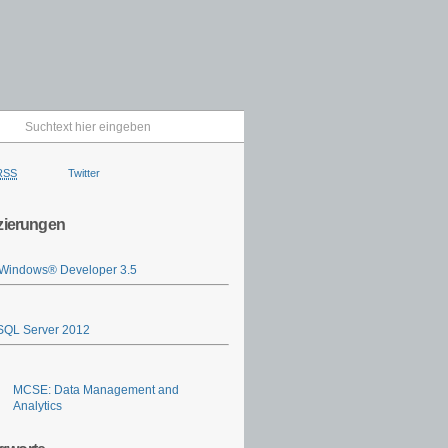
RSS
Twitter
izierungen
indows® Developer 3.5
QL Server 2012
MCSE: Data Management and
Analytics