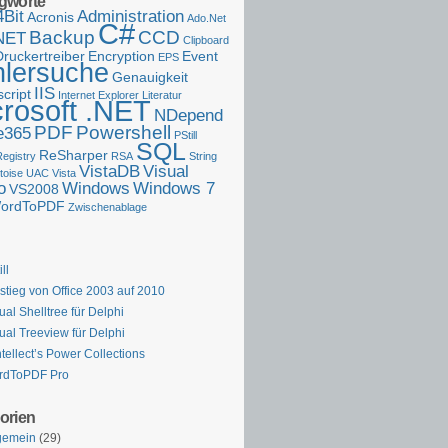
gworte
4Bit
Administration
Acronis
Ado.Net
C#
Backup
CCD
NET
Clipboard
Druckertreiber
Encryption
Event
EPS
lersuche
Genauigkeit
IIS
cript
Internet Explorer
Literatur
crosoft .NET
NDepend
PDF
Powershell
e365
PStill
SQL
ReSharper
Registry
RSA
String
VistaDB
Visual
toise
UAC
Vista
o
Windows
Windows 7
VS2008
ordToPDF
Zwischenablage
ll
tieg von Office 2003 auf 2010
tual Shelltree für Delphi
tual Treeview für Delphi
tellect’s Power Collections
rdToPDF Pro
orien
gemein
(29)