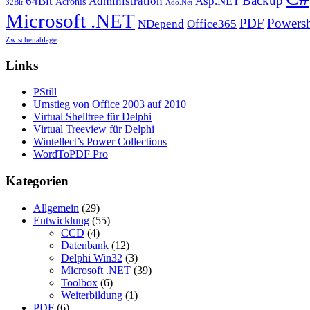
Backup
64Bit
Administration
Asp.NET
Acronis
32Bit
Ado.Net
Microsoft .NET
PDF
Powersh
NDepend
Office365
Zwischenablage
Links
PStill
Umstieg von Office 2003 auf 2010
Virtual Shelltree für Delphi
Virtual Treeview für Delphi
Wintellect’s Power Collections
WordToPDF Pro
Kategorien
Allgemein
(29)
Entwicklung
(55)
CCD
(4)
Datenbank
(12)
Delphi Win32
(3)
Microsoft .NET
(39)
Toolbox
(6)
Weiterbildung
(1)
PDF
(6)