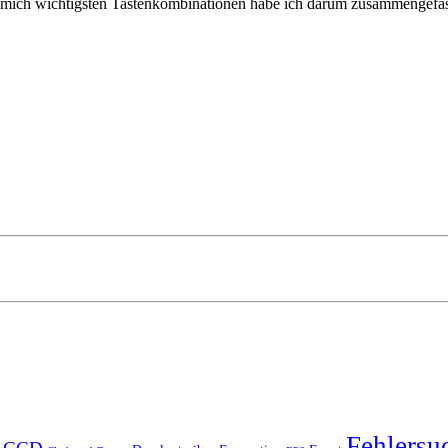
ür mich wichtigsten Tastenkombinationen habe ich darum zusammengefas
Fehlersu