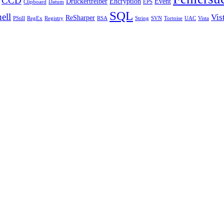
CCD
Druckertreiber
Encryption
Event
Clipboard
Datum
EPS
SQL
ell
Vis
ReSharper
PStill
RegEx
Registry
RSA
String
SVN
Tortoise
UAC
Vista