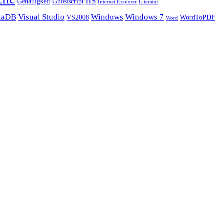
IIS
Genauigkeit
Ghostscript
Internet Explorer
Literatur
taDB
Visual Studio
Windows
Windows 7
VS2008
WordToPDF
Word