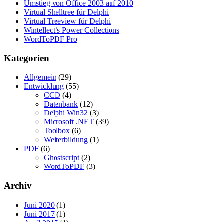
Umstieg von Office 2003 auf 2010
Virtual Shelltree für Delphi
Virtual Treeview für Delphi
Wintellect’s Power Collections
WordToPDF Pro
Kategorien
Allgemein
(29)
Entwicklung
(55)
CCD
(4)
Datenbank
(12)
Delphi Win32
(3)
Microsoft .NET
(39)
Toolbox
(6)
Weiterbildung
(1)
PDF
(6)
Ghostscript
(2)
WordToPDF
(3)
Archiv
Juni 2020
(1)
Juni 2017
(1)