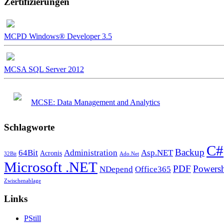
Zertifizierungen
MCPD Windows® Developer 3.5
MCSA SQL Server 2012
MCSE: Data Management and Analytics
Schlagworte
C#
Backup
64Bit
Administration
Asp.NET
Acronis
32Bit
Ado.Net
Microsoft .NET
PDF
Powersh
NDepend
Office365
Zwischenablage
Links
PStill