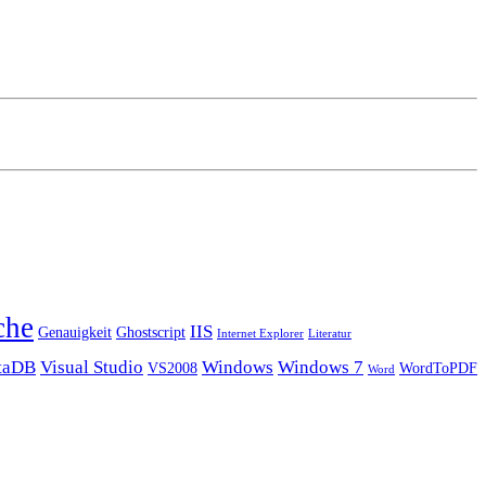
che
IIS
Genauigkeit
Ghostscript
Internet Explorer
Literatur
taDB
Visual Studio
Windows
Windows 7
VS2008
WordToPDF
Word