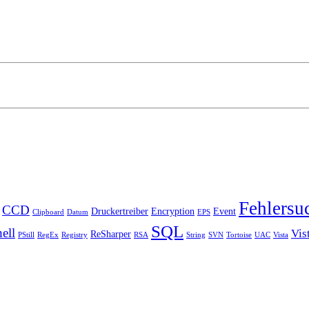
Fehlersu
CCD
Druckertreiber
Encryption
Event
Clipboard
Datum
EPS
SQL
ell
Vis
ReSharper
PStill
RegEx
Registry
RSA
String
SVN
Tortoise
UAC
Vista