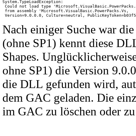
System.TypeLoadException:

 Could not load type 'Microsoft.VisualBasic.PowerPacks.
 from assembly 'Microsoft.VisualBasic.PowerPacks.Vs,

 Version=9.0.0.0, Culture=neutral, PublicKeyToken=b03f5
Nach einiger Suche war die
(ohne SP1) kennt diese DLL
Shapes. Unglücklicherweis
ohne SP1) die Version 9.0.0
die DLL gefunden wird, au
dem GAC geladen. Die einz
im GAC zu löschen oder zu 