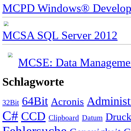
MCPD Windows® Develope
MCSA SQL Server 2012
MCSE: Data Management
Schlagworte
64Bit
Administ
Acronis
32Bit
C#
CCD
Druck
Clipboard
Datum
Fehlersuche