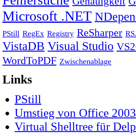
Genauigkeit
G
Microsoft .NET
NDepen
ReSharper
PStill
RegEx
Registry
RS
VistaDB
Visual Studio
VS2
WordToPDF
Zwischenablage
Links
PStill
Umstieg von Office 2003
Virtual Shelltree für Del