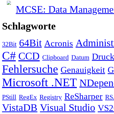
MCSE: Data Management
Schlagworte
64Bit
Administ
Acronis
32Bit
C#
CCD
Druck
Clipboard
Datum
Fehlersuche
Genauigkeit
G
Microsoft .NET
NDepen
ReSharper
PStill
RegEx
Registry
RS
VistaDB
Visual Studio
VS2